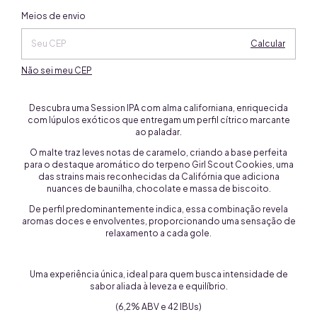
Alterar CEP
Entregas para o CEP:
Meios de envio
Calcular
Não sei meu CEP
Descubra uma Session IPA com alma californiana, enriquecida
com lúpulos exóticos que entregam um perfil cítrico marcante
ao paladar.
O malte traz leves notas de caramelo, criando a base perfeita
para o destaque aromático do terpeno Girl Scout Cookies, uma
das strains mais reconhecidas da Califórnia que adiciona
nuances de baunilha, chocolate e massa de biscoito.
De perfil predominantemente indica, essa combinação revela
aromas doces e envolventes, proporcionando uma sensação de
relaxamento a cada gole.
Uma experiência única, ideal para quem busca intensidade de
sabor aliada à leveza e equilíbrio.
(6,2% ABV e 42 IBUs)