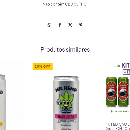
Não contém CBD ou THC.
Produtos similares
25
%
OFF
KIT EDIÇÃO L
Xipa,1 QNT Col