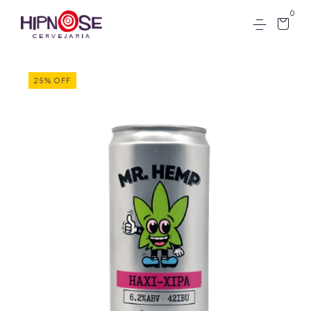
0
25
%
OFF